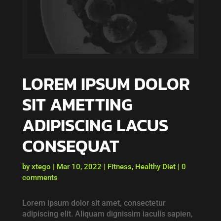
LOREM IPSUM DOLOR
SIT AMETTING
ADIPISCING LACUS
CONSEQUAT
by
xtego
|
Mar 10, 2022
|
Fitness
,
Healthy Diet
|
0
comments
Lorem ipsum dolor sit amet, consectetur
adipiscing elit. Aliquam dignissim iaculis sapien,