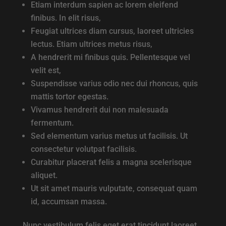
Etiam interdum sapien ac lorem eleifend
finibus. In elit risus,
Feugiat ultrices diam cursus, laoreet ultricies
lectus. Etiam ultrices metus risus,
A hendrerit mi finibus quis. Pellentesque vel
velit est,
Suspendisse varius odio nec dui rhoncus, quis
mattis tortor egestas.
Vivamus hendrerit dui non malesuada
fermentum.
Sed elementum varius metus ut facilisis. Ut
consectetur volutpat facilisis.
Curabitur placerat felis a magna scelerisque
aliquet.
Ut sit amet mauris vulputate, consequat quam
id, accumsan massa.
Nunc vestibulum felis eget erat tincidunt laoreet.