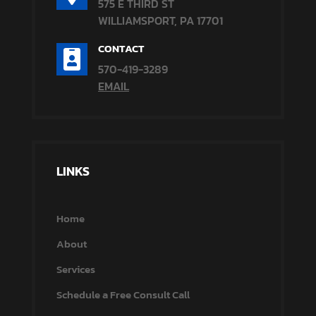
575 E THIRD ST
WILLIAMSPORT, PA 17701
CONTACT

570-419-3289
EMAIL
LINKS
Home
About
Services
Schedule a Free Consult Call