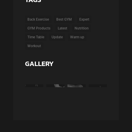
Back Exercise
Best GYM
Expert
GYM Products
Latest
Nutrition
Time Table
Update
Warm up
Workout
GALLERY