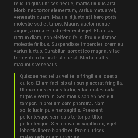
felis. In quis ultrices neque, mattis finibus arcu.
Morbi nec tortor elementum, varius metus vel,
venenatis quam. Mauris id justo at libero porta
molestie sed et turpis. Mauris auctor neque
augue, a ornare justo eleifend eget. Etiam ac
rutrum diam, non eleifend felis. Proin euismod
molestie finibus. Suspendisse imperdiet lorem eu
varius luctus. Curabitur laoreet leo magna, vitae
fermentum turpis tristique at. Morbi mattis
maximus venenatis.
Quisque nec tellus vel felis fringilla aliquet a
eu leo. Etiam facilisis at risus placerat fringilla.
Ut maximus cursus tortor, vitae malesuada
turpis viverra in. Sed mollis sapien nec elit
tempor, in pretium sem pharetra. Nam
sollicitudin pulvinar sagittis. Praesent
pellentesque sem quis tortor porttitor
pellentesque. Sed convallis sagittis ex, eget
lobortis libero blandit et. Proin ultrices
malesuada quam ut varius.